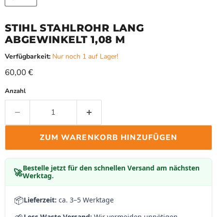
STIHL STAHLROHR LANG
ABGEWINKELT 1,08 M
Verfügbarkeit:
Nur noch 1 auf Lager!
Aktueller Preis
60,00 €
Anzahl
ZUM WARENKORB HINZUFÜGEN
Bestelle jetzt für den schnellen Versand am nächsten
🚀
Werktag.
📦
Lieferzeit:
ca. 3–5 Werktage
Less Waste Versand:
Wir vermeiden unnötigen