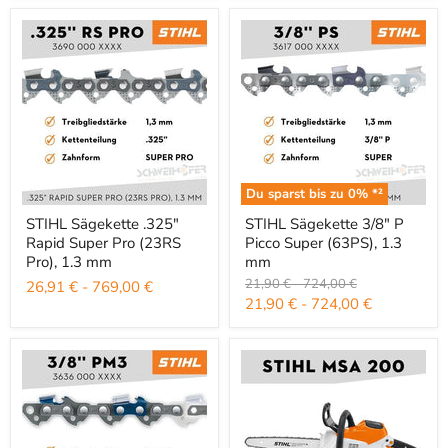
Du sparst bis zu
0
% *²
STIHL Sägekette .325" Rapid Super Pro (23RS Pro), 1.3 mm
STIHL Sägekette 3/8" P Picco Su
STIHL Sägekette .325"
STIHL Sägekette 3/8" P
Rapid Super Pro (23RS
Picco Super (63PS), 1.3
Pro), 1.3 mm
mm
Ursprünglicher Preis
Ursprünglicher Preis
21,90 €
-
724,00 €
26,91 €
-
769,00 €
21,90 €
-
724,00 €