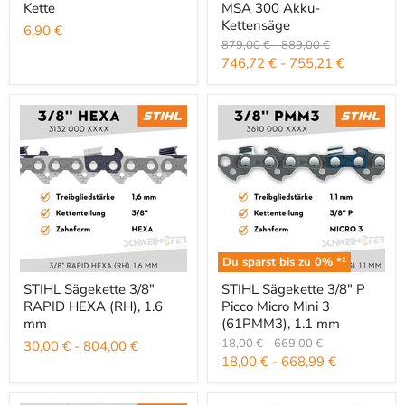
Kette
MSA 300 Akku-
Kettensäge
6,90 €
Ursprünglicher Preis
Ursprünglicher Preis
879,00 €
-
889,00 €
746,72 €
-
755,21 €
Du sparst bis zu
0
% *²
STIHL Sägekette 3/8" RAPID HEXA (RH), 1.6 mm
STIHL Sägekette 3/8" P Picco M
STIHL Sägekette 3/8"
STIHL Sägekette 3/8" P
RAPID HEXA (RH), 1.6
Picco Micro Mini 3
mm
(61PMM3), 1.1 mm
Ursprünglicher Preis
Ursprünglicher Preis
18,00 €
-
669,00 €
30,00 €
-
804,00 €
18,00 €
-
668,99 €