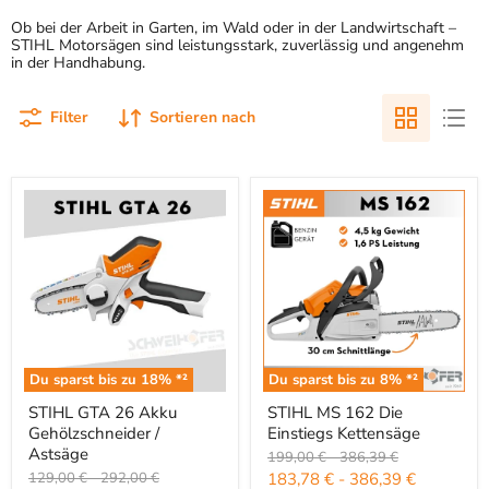
Ob bei der Arbeit in Garten, im Wald oder in der Landwirtschaft –
STIHL Motorsägen sind leistungsstark, zuverlässig und angenehm
in der Handhabung.
Filter
Sortieren nach
Du sparst bis zu
18
% *²
Du sparst bis zu
8
% *²
STIHL GTA 26 Akku Gehölzschneider / Astsäge
STIHL MS 162 Die Einstiegs Ket
STIHL GTA 26 Akku
STIHL MS 162 Die
Gehölzschneider /
Einstiegs Kettensäge
Astsäge
Ursprünglicher Preis
Ursprünglicher Preis
199,00 €
-
386,39 €
Ursprünglicher Preis
Ursprünglicher Preis
129,00 €
-
292,00 €
183,78 €
-
386,39 €