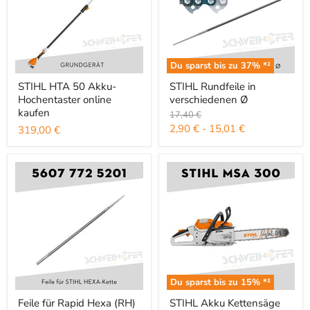
Du sparst bis zu
37
% *²
STIHL HTA 50 Akku-Hochentaster online kaufen
STIHL Rundfeile in verschiedene
STIHL HTA 50 Akku-
STIHL Rundfeile in
Hochentaster online
verschiedenen Ø
kaufen
Ursprünglicher Preis
17,40 €
2,90 €
-
15,01 €
319,00 €
Du sparst bis zu
15
% *²
Feile für Rapid Hexa (RH) Kette
STIHL Akku Kettensäge MSA 30
Feile für Rapid Hexa (RH)
STIHL Akku Kettensäge