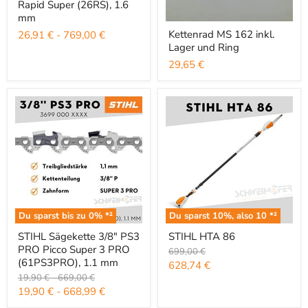
Rapid Super (26RS), 1.6
mm
Kettenrad MS 162 inkl. Lager un
Kettenrad MS 162 inkl.
26,91 €
-
769,00 €
Lager und Ring
29,65 €
Du sparst bis zu
0
% *²
Du sparst
10
%, also
10
*²
STIHL Sägekette 3/8" PS3 PRO Picco Super 3 PRO (61PS3PRO), 1
STIHL HTA 86
STIHL Sägekette 3/8" PS3
STIHL HTA 86
PRO Picco Super 3 PRO
Ursprünglicher Preis
699,00 €
(61PS3PRO), 1.1 mm
Aktueller Preis
628,74 €
Ursprünglicher Preis
Ursprünglicher Preis
19,90 €
-
669,00 €
19,90 €
-
668,99 €