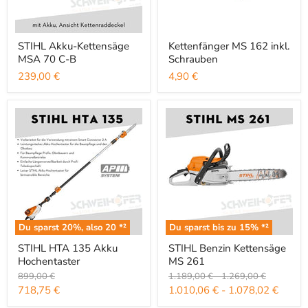
STIHL Akku-Kettensäge MSA 70 C-B
Kettenfänger MS 162 inkl. Schra
STIHL Akku-Kettensäge
Kettenfänger MS 162 inkl.
MSA 70 C-B
Schrauben
239,00 €
4,90 €
Du sparst
20
%, also
20
*²
Du sparst bis zu
15
% *²
STIHL HTA 135 Akku Hochentaster
STIHL Benzin Kettensäge MS 26
STIHL HTA 135 Akku
STIHL Benzin Kettensäge
Hochentaster
MS 261
Ursprünglicher Preis
Ursprünglicher Preis
Ursprünglicher Preis
899,00 €
1.189,00 €
-
1.269,00 €
Aktueller Preis
718,75 €
1.010,06 €
-
1.078,02 €