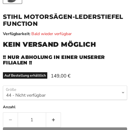
STIHL MOTORSÄGEN-LEDERSTIEFEL
FUNCTION
Verfügbarkeit:
Bald wieder verfügbar
KEIN VERSAND MÖGLICH
!! NUR ABHOLUNG IN EINER UNSERER
FILIALEN !!
Aktueller Preis
149,00 €
Auf Bestellung erhältlich
Größe
Anzahl