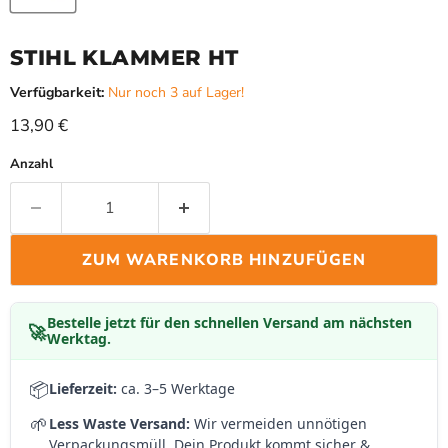
STIHL KLAMMER HT
Verfügbarkeit:
Nur noch 3 auf Lager!
Aktueller Preis
13,90 €
Anzahl
ZUM WARENKORB HINZUFÜGEN
Bestelle jetzt für den schnellen Versand am nächsten
🚀
Werktag.
📦
Lieferzeit:
ca. 3–5 Werktage
🌱
Less Waste Versand:
Wir vermeiden unnötigen
Verpackungsmüll. Dein Produkt kommt sicher &