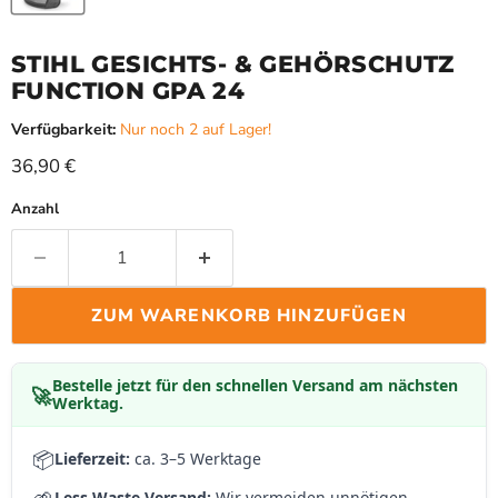
STIHL GESICHTS- & GEHÖRSCHUTZ
FUNCTION GPA 24
Verfügbarkeit:
Nur noch 2 auf Lager!
Aktueller Preis
36,90 €
Anzahl
ZUM WARENKORB HINZUFÜGEN
Bestelle jetzt für den schnellen Versand am nächsten
🚀
Werktag.
📦
Lieferzeit:
ca. 3–5 Werktage
Less Waste Versand:
Wir vermeiden unnötigen