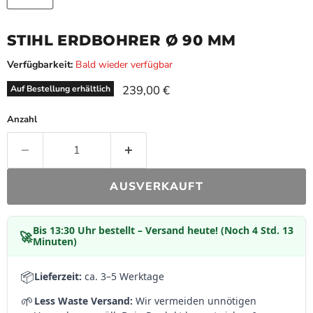
STIHL ERDBOHRER Ø 90 MM
Verfügbarkeit:
Bald wieder verfügbar
Aktueller Preis
239,00 €
Auf Bestellung erhältlich
Anzahl
AUSVERKAUFT
Bis
13:30 Uhr
bestellt – Versand heute! (Noch 4 Std. 13
🚀
Minuten)
📦
Lieferzeit:
ca. 3–5 Werktage
🌱
Less Waste Versand:
Wir vermeiden unnötigen