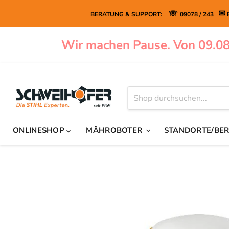
✉
☏
BERATUNG & SUPPORT:
09078 / 243
Wir machen Pause. Von 09.08
ONLINESHOP
MÄHROBOTER
STANDORTE/BE