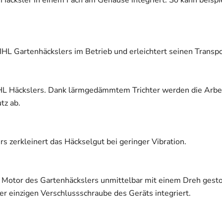
Häcksler in einem Fach am Gehäuse integriert. So kann beisp
IHL Gartenhäckslers im Betrieb und erleichtert seinen Transpo
STIHL Häckslers. Dank lärmgedämmtem Trichter werden die Arbe
tz ab.
zerkleinert das Häckselgut bei geringer Vibration.
r Motor des Gartenhäckslers unmittelbar mit einem Dreh gesto
ner einzigen Verschlussschraube des Geräts integriert.