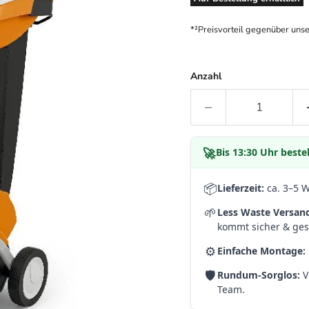
*²Preisvorteil gegenüber uns
Anzahl
🚀
Bis
13:30 Uhr
bestel
📦
Lieferzeit:
ca. 3–5 
🌱
Less Waste Versan
kommt sicher & gesc
⚙️
Einfache Montage:
🛡️
Rundum-Sorglos:
V
Team.