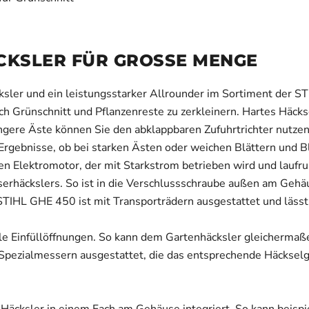
CKSLER FÜR GROSSE MENGE
sler und ein leistungsstarker Allrounder im Sortiment der STIH
 Grünschnitt und Pflanzenreste zu zerkleinern. Hartes Häckse
längere Äste können Sie den abklappbaren Zufuhrtrichter nutz
Ergebnisse, ob bei starken Ästen oder weichen Blättern und
en Elektromotor, der mit Starkstrom betrieben wird und laufruh
erhäckslers. So ist in die Verschlussschraube außen am Gehäus
STIHL GHE 450 ist mit Transporträdern ausgestattet und lässt
lle Einfüllöffnungen. So kann dem Gartenhäcksler gleichermaß
 Spezialmessern ausgestattet, die das entsprechende Häckselg