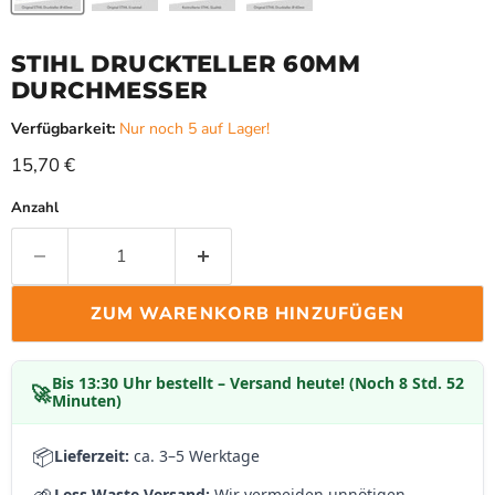
STIHL DRUCKTELLER 60MM
DURCHMESSER
Verfügbarkeit:
Nur noch 5 auf Lager!
Aktueller Preis
15,70 €
Anzahl
ZUM WARENKORB HINZUFÜGEN
Bis
13:30 Uhr
bestellt – Versand heute! (Noch 8 Std. 52
🚀
Minuten)
📦
Lieferzeit:
ca. 3–5 Werktage
Less Waste Versand:
Wir vermeiden unnötigen