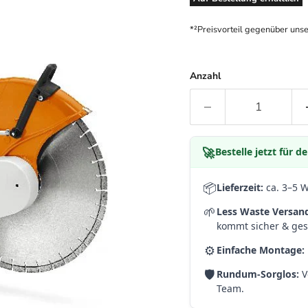
*²Preisvorteil gegenüber uns
Anzahl
🚀
Bestelle jetzt für 
📦
Lieferzeit:
ca. 3–5 
🌱
Less Waste Versan
kommt sicher & gesc
⚙️
Einfache Montage:
🛡️
Rundum-Sorglos:
V
Team.