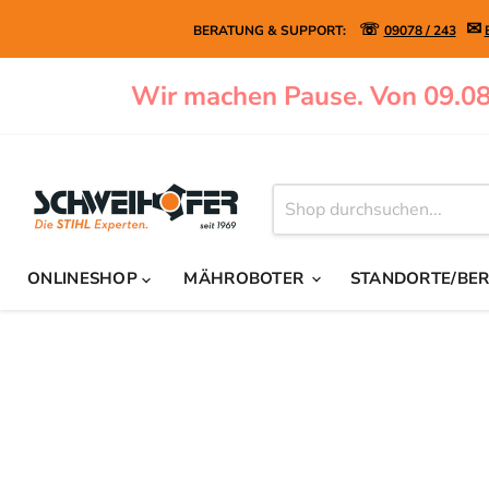
✉
☏
BERATUNG & SUPPORT:
09078 / 243
Wir machen Pause. Von 09.08
ONLINESHOP
MÄHROBOTER
STANDORTE/BE