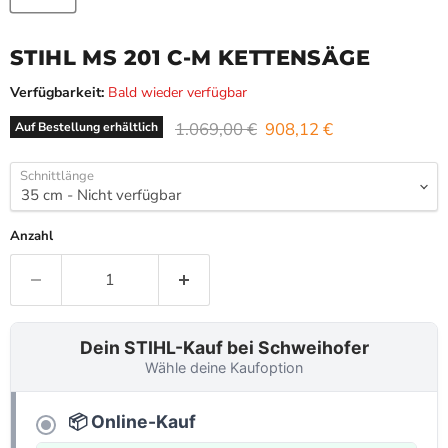
STIHL MS 201 C-M KETTENSÄGE
Verfügbarkeit:
Bald wieder verfügbar
Ursprünglicher Preis
Aktueller Preis
1.069,00 €
908,12 €
Auf Bestellung erhältlich
Schnittlänge
Anzahl
Dein STIHL-Kauf bei Schweihofer
Wähle deine Kaufoption
📦 Online-Kauf