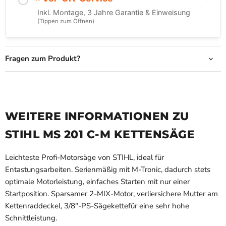
Inkl. Montage, 3 Jahre Garantie & Einweisung
(Tippen zum Öffnen)
Verbindliche Reservierung
Fragen zum Produkt?
Gesamtpreis:
...
(Zahlbar bei Abholung)
WEITERE INFORMATIONEN ZU
STIHL MS 201 C-M KETTENSÄGE
Leichteste Profi-Motorsäge von STIHL, ideal für
Entastungsarbeiten. Serienmäßig mit M‑Tronic, dadurch stets
optimale Motorleistung, einfaches Starten mit nur einer
Startposition. Sparsamer 2-MIX-Motor, verliersichere Mutter am
JETZT RESERVIEREN
Kettenraddeckel, 3/8"-PS-Sägekettefür eine sehr hohe
Schnittleistung.