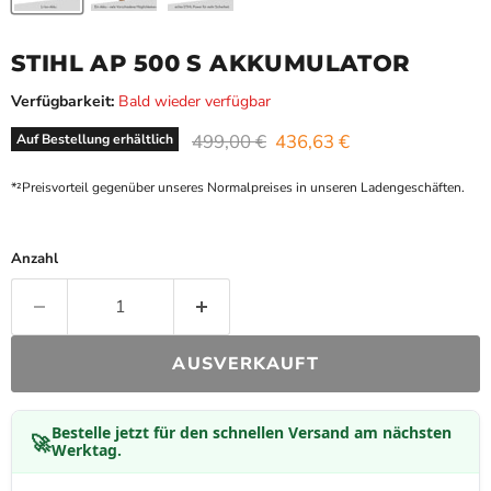
STIHL AP 500 S AKKUMULATOR
Verfügbarkeit:
Bald wieder verfügbar
Ursprünglicher Preis
Aktueller Preis
499,00 €
436,63 €
Auf Bestellung erhältlich
*²Preisvorteil gegenüber unseres Normalpreises in unseren Ladengeschäften.
Anzahl
AUSVERKAUFT
Bestelle jetzt für den schnellen Versand am nächsten
🚀
Werktag.