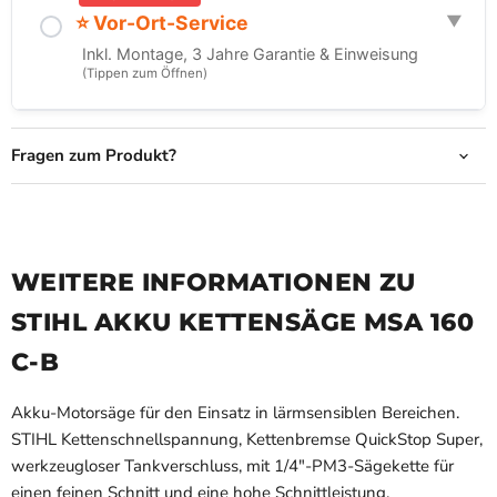
⭐ Vor-Ort-Service
Inkl. Montage, 3 Jahre Garantie & Einweisung
(Tippen zum Öffnen)
Verbindliche Reservierung
Fragen zum Produkt?
Gesamtpreis:
...
(Zahlbar bei Abholung)
WEITERE INFORMATIONEN ZU
STIHL AKKU KETTENSÄGE MSA 160
C-B
Akku-Motorsäge für den Einsatz in lärmsensiblen Bereichen.
STIHL Kettenschnellspannung, Kettenbremse QuickStop Super,
JETZT RESERVIEREN
werkzeugloser Tankverschluss, mit 1/4"-PM3-Sägekette für
einen feinen Schnitt und eine hohe Schnittleistung.