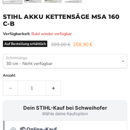
STIHL AKKU KETTENSÄGE MSA 160
C-B
Verfügbarkeit:
Bald wieder verfügbar
Ursprünglicher Preis
Aktueller Preis
399,00 €
358,90 €
Auf Bestellung erhältlich
Schnittlänge
Anzahl
Dein STIHL-Kauf bei Schweihofer
Wähle deine Kaufoption
📦 Online-Kauf