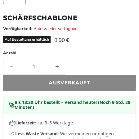
SCHÄRFSCHABLONE
Verfügbarkeit:
Bald wieder verfügbar
Aktueller Preis
8,90 €
Auf Bestellung erhältlich
Anzahl
AUSVERKAUFT
Bis
13:30 Uhr
bestellt – Versand heute! (Noch 9 Std. 28
🚀
Minuten)
📦
Lieferzeit:
ca. 3–5 Werktage
🌱
Less Waste Versand:
Wir vermeiden unnötigen