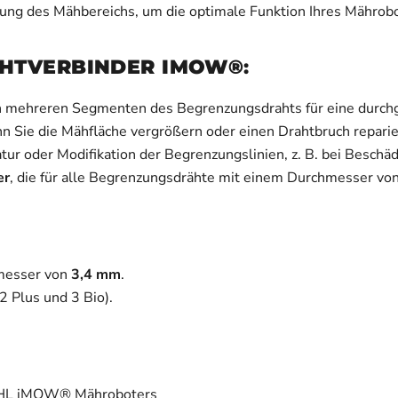
zung des Mähbereichs, um die optimale Funktion Ihres Mährobo
AHTVERBINDER IMOW®
:
von mehreren Segmenten des Begrenzungsdrahts für eine durc
enn Sie die Mähfläche vergrößern oder einen Drahtbruch repar
atur oder Modifikation der Begrenzungslinien, z. B. bei Besc
er
, die für alle Begrenzungsdrähte mit einem Durchmesser vo
messer von
3,4 mm
.
 2 Plus und 3 Bio).
HL iMOW® Mähroboters