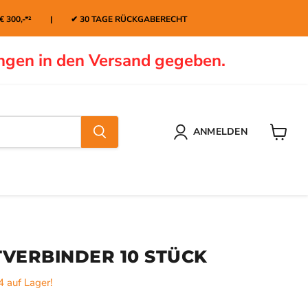
 € 300,-*² | ✔ 30 TAGE RÜCKGABERECHT
ngen in den Versand gegeben.
ANMELDEN
Warenk
VERBINDER 10 STÜCK
4 auf Lager!