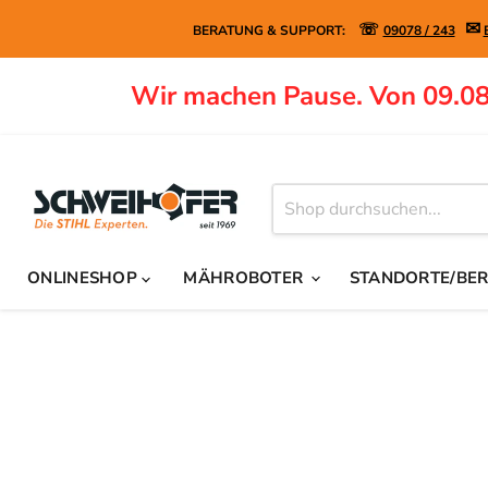
✉
☏
BERATUNG & SUPPORT:
09078 / 243
Wir machen Pause. Von 09.08
ONLINESHOP
MÄHROBOTER
STANDORTE/BE