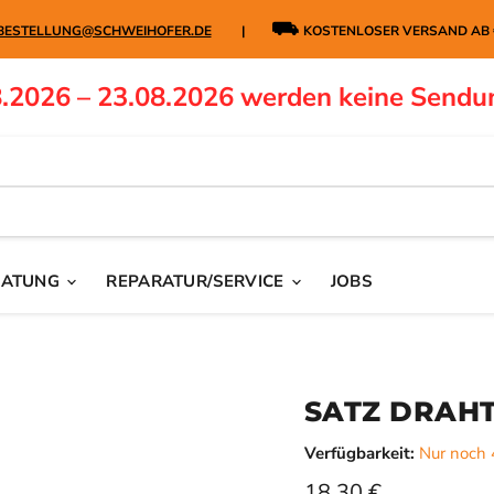
⛟
BESTELLUNG@SCHWEIHOFER.DE
|
KOSTENLOSER VERSAND AB
.2026 – 23.08.2026 werden keine Sendu
RATUNG
REPARATUR/SERVICE
JOBS
SATZ DRAHT
Verfügbarkeit:
Nur noch 
Aktueller Preis
18,30 €