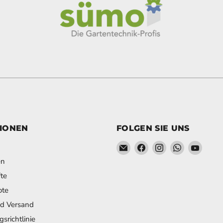
IONEN
FOLGEN SIE UNS
Email Schweihofer - Die ST
Finden Sie uns auf Fa
Finden Sie uns a
Finden Sie
Finden
en
te
ote
nd Versand
srichtlinie