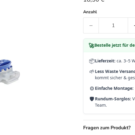
Anzahl
🚀
Bestelle jetzt für 
📦
Lieferzeit:
ca. 3–5 
🌱
Less Waste Versan
kommt sicher & gesc
⚙️
Einfache Montage:
🛡️
Rundum-Sorglos:
V
Team.
Fragen zum Produkt?