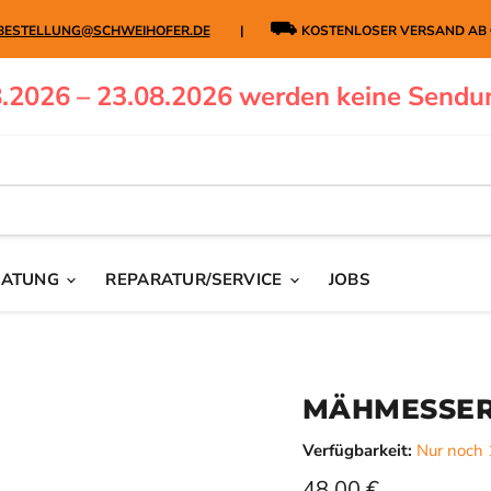
⛟
BESTELLUNG@SCHWEIHOFER.DE
|
KOSTENLOSER VERSAND AB
.2026 – 23.08.2026 werden keine Sendu
RATUNG
REPARATUR/SERVICE
JOBS
MÄHMESSER
Verfügbarkeit:
Nur noch 
Aktueller Preis
48,00 €