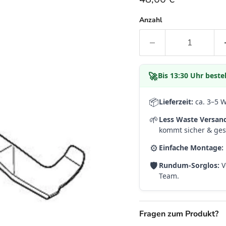
Anzahl
🚀
Bis
13:30 Uhr
bestel
📦
Lieferzeit:
ca. 3–5 
🌱
Less Waste Versan
kommt sicher & gesc
⚙️
Einfache Montage:
🛡️
Rundum-Sorglos:
V
Team.
Fragen zum Produkt?