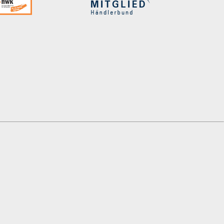
IHL Experten.
cebook
uf Instagram
 uns auf WhatsApp
 Sie uns auf YouTube