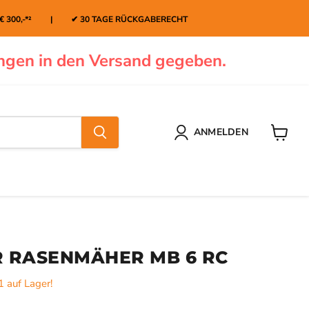
 € 300,-*² | ✔ 30 TAGE RÜCKGABERECHT
ngen in den Versand gegeben.
ANMELDEN
Warenk
 RASENMÄHER MB 6 RC
1 auf Lager!