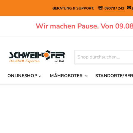
✉
☏
BERATUNG & SUPPORT:
09078 / 243
Wir machen Pause. Von 09.08
ONLINESHOP
MÄHROBOTER
STANDORTE/BE