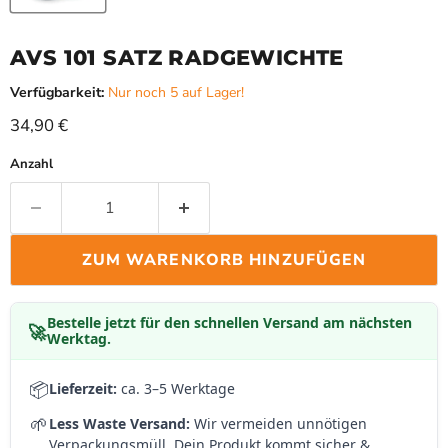
AVS 101 SATZ RADGEWICHTE
Verfügbarkeit:
Nur noch 5 auf Lager!
Aktueller Preis
34,90 €
Anzahl
ZUM WARENKORB HINZUFÜGEN
Bestelle jetzt für den schnellen Versand am nächsten
🚀
Werktag.
📦
Lieferzeit:
ca. 3–5 Werktage
🌱
Less Waste Versand:
Wir vermeiden unnötigen
Verpackungsmüll. Dein Produkt kommt sicher &