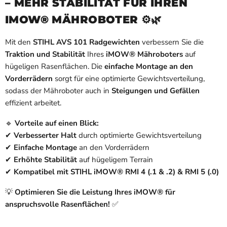
– MEHR STABILITÄT FÜR IHREN
IMOW® MÄHROBOTER
⚙️🌿
Mit den
STIHL AVS 101 Radgewichten
verbessern Sie die
Traktion und Stabilität
Ihres
iMOW® Mähroboters
auf
hügeligen Rasenflächen. Die
einfache Montage an den
Vorderrädern
sorgt für eine optimierte Gewichtsverteilung,
sodass der Mähroboter auch in
Steigungen und Gefällen
effizient arbeitet.
🔹
Vorteile auf einen Blick:
✔
Verbesserter Halt
durch optimierte Gewichtsverteilung
✔
Einfache Montage
an den Vorderrädern
✔
Erhöhte Stabilität
auf hügeligem Terrain
✔
Kompatibel mit STIHL iMOW® RMI 4 (.1 & .2) & RMI 5 (.0)
💡
Optimieren Sie die Leistung Ihres iMOW® für
anspruchsvolle Rasenflächen!
✅