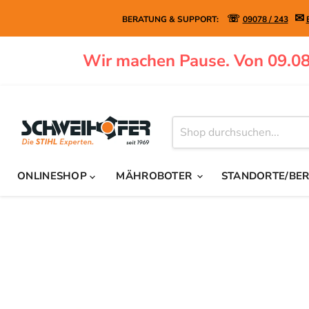
✉
☏
BERATUNG & SUPPORT:
09078 / 243
Wir machen Pause. Von 09.08
ONLINESHOP
MÄHROBOTER
STANDORTE/BE