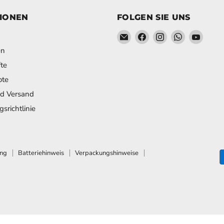
IONEN
FOLGEN SIE UNS
Email Schweihofer - Die ST
Finden Sie uns auf Fa
Finden Sie uns a
Finden Sie
Finden
en
te
ote
nd Versand
srichtlinie
ung
Batteriehinweis
Verpackungshinweise