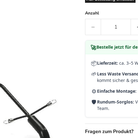
Anzahl
🚀
Bestelle jetzt für 
📦
Lieferzeit:
ca. 3–5 
🌱
Less Waste Versan
kommt sicher & gesc
⚙️
Einfache Montage:
🛡️
Rundum-Sorglos:
V
Team.
Fragen zum Produkt?