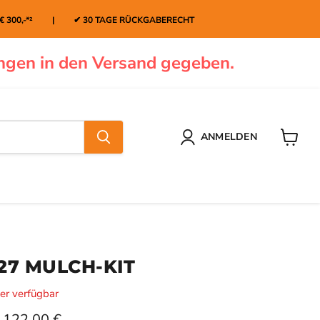
 € 300,-*² | ✔ 30 TAGE RÜCKGABERECHT
ngen in den Versand gegeben.
ANMELDEN
Warenk
127 MULCH-KIT
er verfügbar
Aktueller Preis
122,00 €